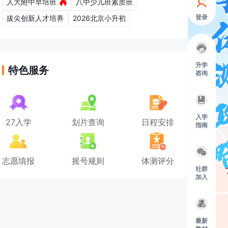
人大附中早培班
八中少儿班素质班
登录
拔尖创新人才培养
2026北京小升初
升学
特色服务
咨询
入学
27入学
划片查询
日程安排
指南
志愿填报
摇号规则
体测评分
社群
加入
最新