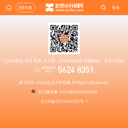
导航
登录
👆识码发送【6】查看 人大附、八中特殊招生 校额到校、中考大报纸
5624 8351
咨询电话:
010-
© 2008-2026
北京小升初网
All Rights Reserved.
京公网安备 11010802039350号
京ICP备2021003152号-1