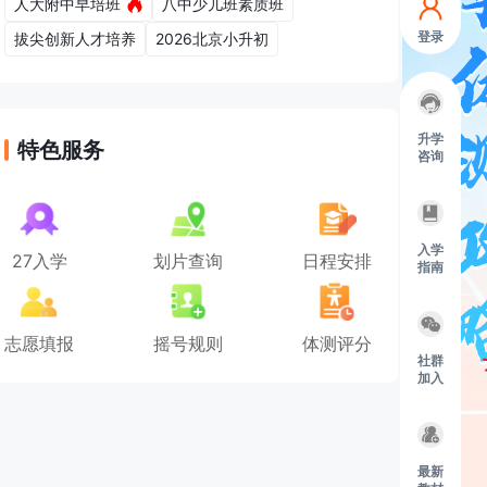
人大附中早培班
八中少儿班素质班
登录
拔尖创新人才培养
2026北京小升初
升学
特色服务
咨询
入学
27入学
划片查询
日程安排
指南
志愿填报
摇号规则
体测评分
社群
加入
最新