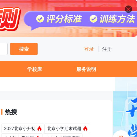
搜索
登录
|
注册
学校库
服务说明
热搜
2027北京小升初
北京小学期末试题