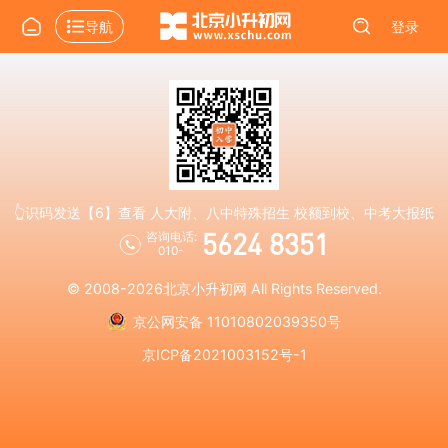
导航
登录
👆识码发送【6】查看 人大附、八中特殊招生 校额到校、中考大报纸
5624 8351
咨询电话:
010-
© 2008-2026
北京小升初网
All Rights Reserved.
京公网安备 11010802039350号
京ICP备2021003152号-1