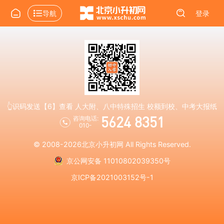
导航
登录
👆识码发送【6】查看 人大附、八中特殊招生 校额到校、中考大报纸
5624 8351
咨询电话:
010-
© 2008-2026
北京小升初网
All Rights Reserved.
京公网安备 11010802039350号
京ICP备2021003152号-1