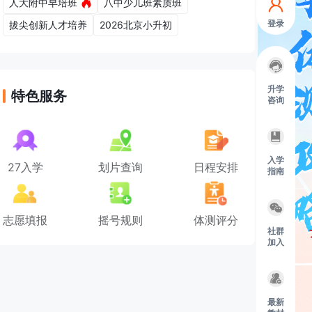
人大附中早培班
八中少儿班素质班
登录
拔尖创新人才培养
2026北京小升初
升学
特色服务
咨询
入学
27入学
划片查询
日程安排
指南
志愿填报
摇号规则
体测评分
社群
加入
最新