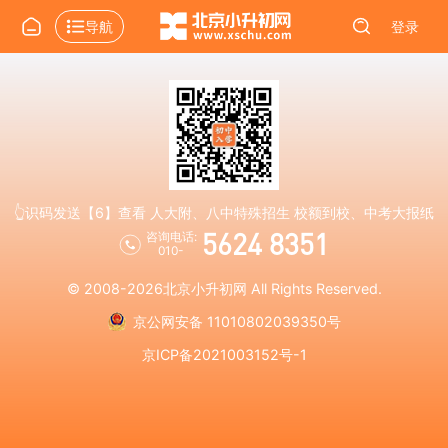
导航
登录
👆识码发送【6】查看 人大附、八中特殊招生 校额到校、中考大报纸
5624 8351
咨询电话:
010-
© 2008-2026
北京小升初网
All Rights Reserved.
京公网安备 11010802039350号
京ICP备2021003152号-1