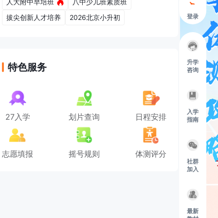
人大附中早培班
八中少儿班素质班
登录
拔尖创新人才培养
2026北京小升初
升学
特色服务
咨询
入学
27入学
划片查询
日程安排
指南
志愿填报
摇号规则
体测评分
社群
加入
最新