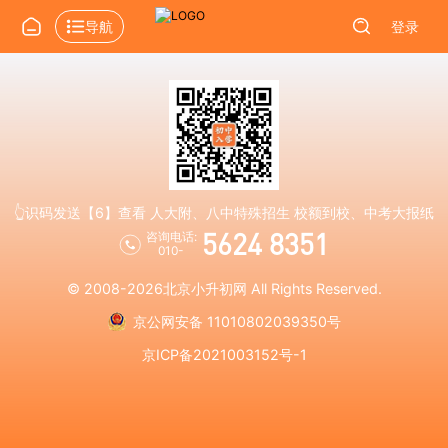
导航
登录
👆识码发送【6】查看 人大附、八中特殊招生 校额到校、中考大报纸
5624 8351
咨询电话:
010-
© 2008-2026
北京小升初网
All Rights Reserved.
京公网安备 11010802039350号
京ICP备2021003152号-1