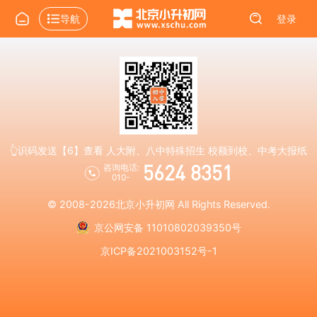
导航
登录
👆识码发送【6】查看 人大附、八中特殊招生 校额到校、中考大报纸
5624 8351
咨询电话:
010-
© 2008-2026
北京小升初网
All Rights Reserved.
京公网安备 11010802039350号
京ICP备2021003152号-1