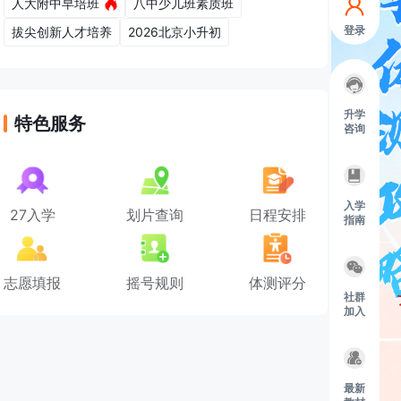
人大附中早培班
八中少儿班素质班
登录
拔尖创新人才培养
2026北京小升初
升学
特色服务
咨询
入学
27入学
划片查询
日程安排
指南
志愿填报
摇号规则
体测评分
社群
加入
最新