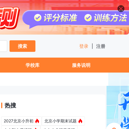
搜索
登录
|
注册
学校库
服务说明
热搜
2027北京小升初
北京小学期末试题