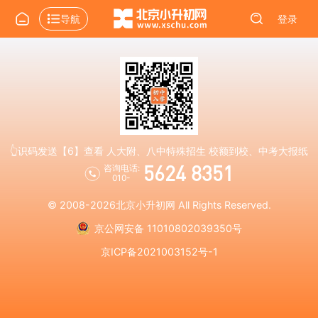
导航
登录
👆识码发送【6】查看 人大附、八中特殊招生 校额到校、中考大报纸
5624 8351
咨询电话:
010-
© 2008-2026
北京小升初网
All Rights Reserved.
京公网安备 11010802039350号
京ICP备2021003152号-1