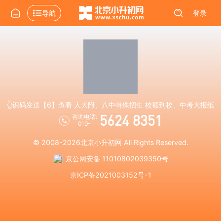
导航
登录
👆识码发送【6】查看 人大附、八中特殊招生 校额到校、中考大报纸
5624 8351
咨询电话:
010-
© 2008-2026
北京小升初网
All Rights Reserved.
京公网安备 11010802039350号
京ICP备2021003152号-1