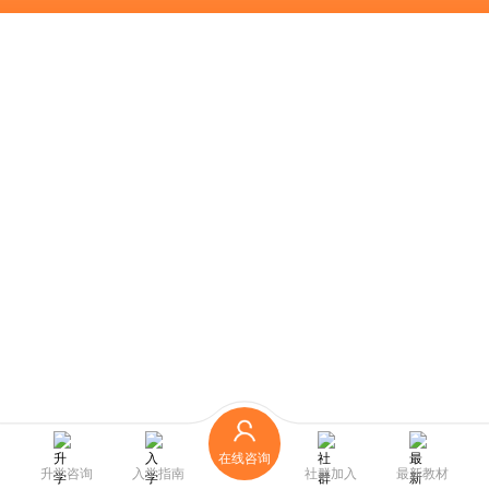
在线咨询
升学咨询
入学指南
社群加入
最新教材