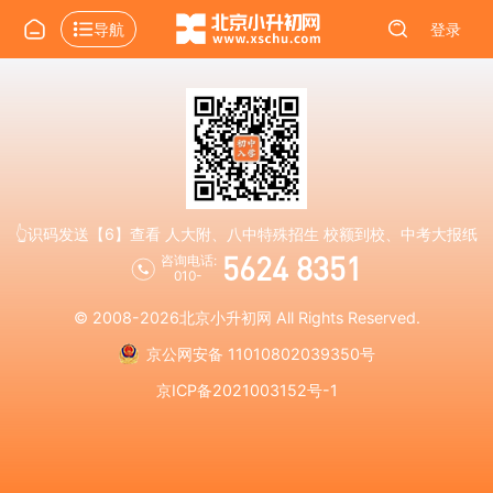
导航
登录
👆识码发送【6】查看 人大附、八中特殊招生 校额到校、中考大报纸
5624 8351
咨询电话:
010-
© 2008-2026
北京小升初网
All Rights Reserved.
京公网安备 11010802039350号
京ICP备2021003152号-1