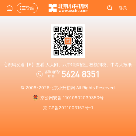
导航
登录
👆识码发送【6】查看 人大附、八中特殊招生 校额到校、中考大报纸
5624 8351
咨询电话:
010-
© 2008-2026
北京小升初网
All Rights Reserved.
京公网安备 11010802039350号
京ICP备2021003152号-1