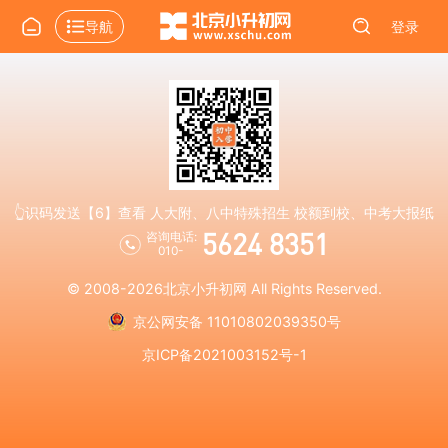
导航
登录
👆识码发送【6】查看 人大附、八中特殊招生 校额到校、中考大报纸
5624 8351
咨询电话:
010-
© 2008-2026
北京小升初网
All Rights Reserved.
京公网安备 11010802039350号
京ICP备2021003152号-1