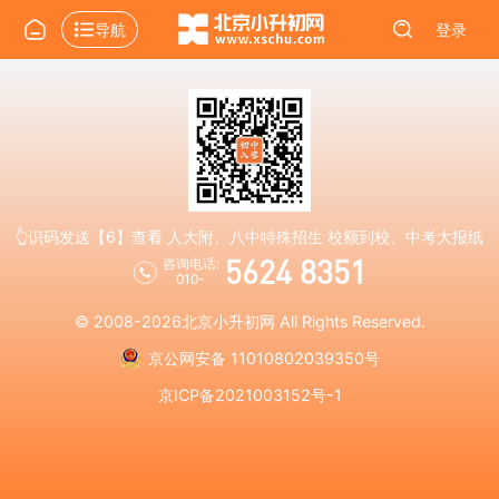
导航
登录
👆识码发送【6】查看 人大附、八中特殊招生 校额到校、中考大报纸
5624 8351
咨询电话:
010-
© 2008-2026
北京小升初网
All Rights Reserved.
京公网安备 11010802039350号
京ICP备2021003152号-1