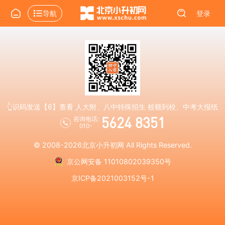
导航
登录
👆识码发送【6】查看 人大附、八中特殊招生 校额到校、中考大报纸
5624 8351
咨询电话:
010-
© 2008-2026
北京小升初网
All Rights Reserved.
京公网安备 11010802039350号
京ICP备2021003152号-1