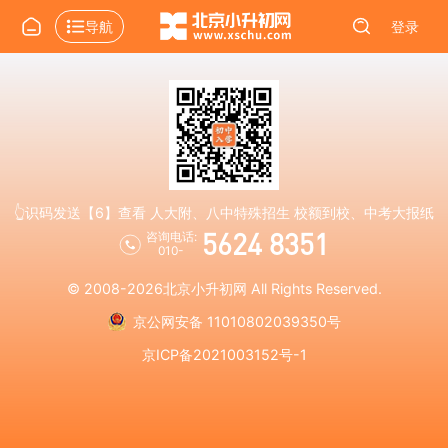
导航
登录
👆识码发送【6】查看 人大附、八中特殊招生 校额到校、中考大报纸
5624 8351
咨询电话:
010-
© 2008-2026
北京小升初网
All Rights Reserved.
京公网安备 11010802039350号
京ICP备2021003152号-1