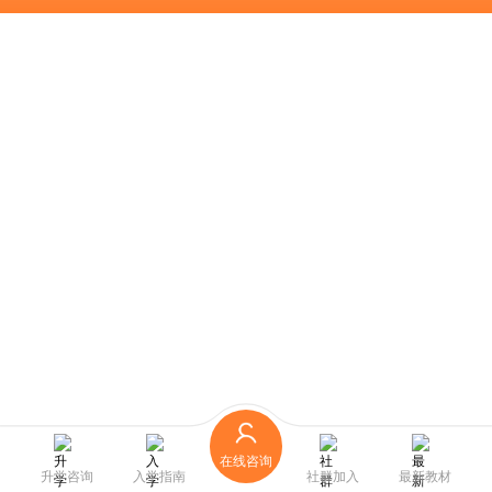
在线咨询
升学咨询
入学指南
社群加入
最新教材