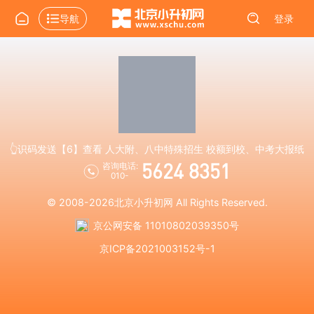
导航
登录
👆识码发送【6】查看 人大附、八中特殊招生 校额到校、中考大报纸
5624 8351
咨询电话:
010-
© 2008-2026
北京小升初网
All Rights Reserved.
京公网安备 11010802039350号
京ICP备2021003152号-1