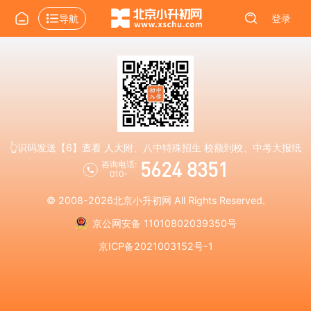
导航
登录
👆识码发送【6】查看 人大附、八中特殊招生 校额到校、中考大报纸
5624 8351
咨询电话:
010-
© 2008-2026
北京小升初网
All Rights Reserved.
京公网安备 11010802039350号
京ICP备2021003152号-1