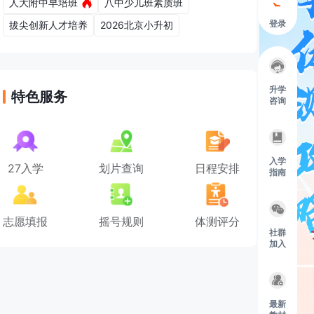
人大附中早培班
八中少儿班素质班
登录
拔尖创新人才培养
2026北京小升初
升学
特色服务
咨询
入学
27入学
划片查询
日程安排
指南
志愿填报
摇号规则
体测评分
社群
加入
最新