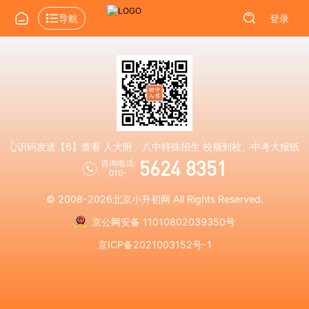
导航
登录
👆识码发送【6】查看 人大附、八中特殊招生 校额到校、中考大报纸
5624 8351
咨询电话:
010-
© 2008-2026
北京小升初网
All Rights Reserved.
京公网安备 11010802039350号
京ICP备2021003152号-1