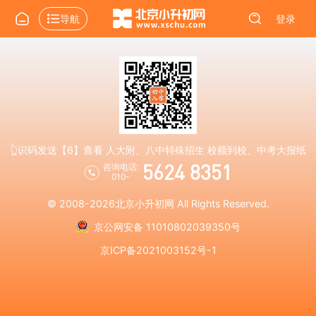
导航
登录
👆识码发送【6】查看 人大附、八中特殊招生 校额到校、中考大报纸
5624 8351
咨询电话:
010-
© 2008-2026
北京小升初网
All Rights Reserved.
京公网安备 11010802039350号
京ICP备2021003152号-1