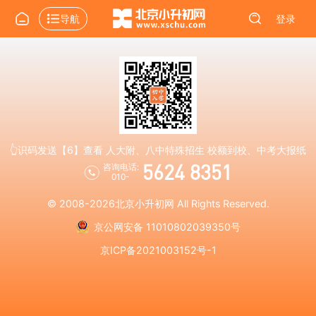
导航
登录
👆识码发送【6】查看 人大附、八中特殊招生 校额到校、中考大报纸
5624 8351
咨询电话:
010-
© 2008-2026
北京小升初网
All Rights Reserved.
京公网安备 11010802039350号
京ICP备2021003152号-1