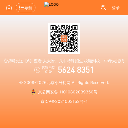
导航
登录
👆识码发送【6】查看 人大附、八中特殊招生 校额到校、中考大报纸
5624 8351
咨询电话:
010-
© 2008-2026
北京小升初网
All Rights Reserved.
京公网安备 11010802039350号
京ICP备2021003152号-1