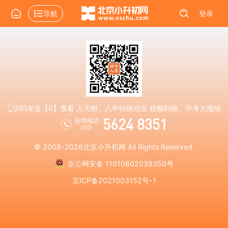
导航
登录
👆识码发送【6】查看 人大附、八中特殊招生 校额到校、中考大报纸
5624 8351
咨询电话:
010-
© 2008-2026
北京小升初网
All Rights Reserved.
京公网安备 11010802039350号
京ICP备2021003152号-1