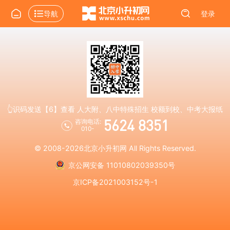
导航
登录
👆识码发送【6】查看 人大附、八中特殊招生 校额到校、中考大报纸
5624 8351
咨询电话:
010-
© 2008-2026
北京小升初网
All Rights Reserved.
京公网安备 11010802039350号
京ICP备2021003152号-1