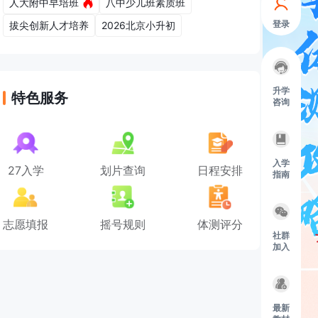
人大附中早培班
八中少儿班素质班
登录
拔尖创新人才培养
2026北京小升初
升学
特色服务
咨询
入学
27入学
划片查询
日程安排
指南
志愿填报
摇号规则
体测评分
社群
加入
最新