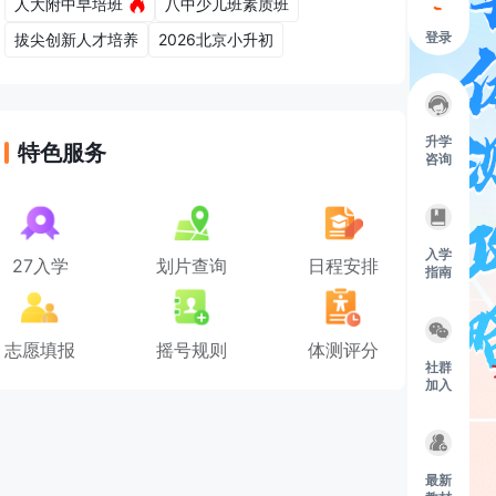
人大附中早培班
八中少儿班素质班
登录
拔尖创新人才培养
2026北京小升初
升学
特色服务
咨询
入学
27入学
划片查询
日程安排
指南
志愿填报
摇号规则
体测评分
社群
加入
最新