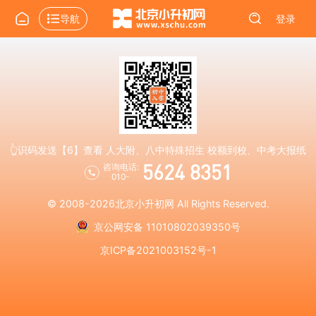
导航
登录
👆识码发送【6】查看 人大附、八中特殊招生 校额到校、中考大报纸
5624 8351
咨询电话:
010-
© 2008-2026
北京小升初网
All Rights Reserved.
京公网安备 11010802039350号
京ICP备2021003152号-1