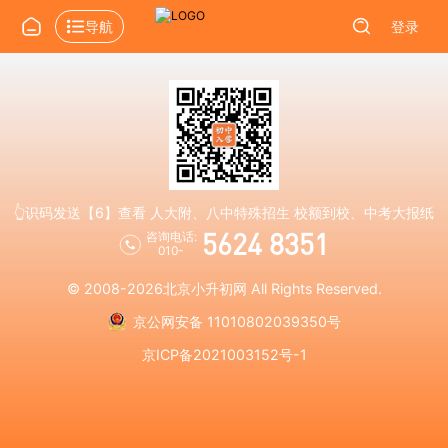
导航
登录
👆识码发送【6】查看 人大附、八中特殊招生 校额到校、中考大报纸
5624 8351
咨询电话:
010-
© 2008-2026
北京小升初网
All Rights Reserved.
京公网安备 11010802039350号
京ICP备2021003152号-1