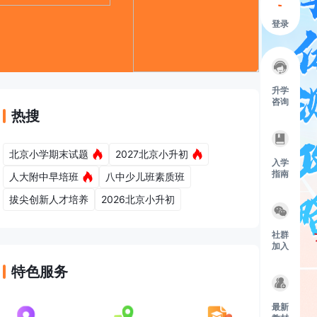
登录
升学
咨询
热搜
北京小学期末试题
2027北京小升初
入学
指南
人大附中早培班
八中少儿班素质班
，
供
2
0
2
6
、
2
0
2
7
及
以
后
海
淀
小
升
初
学
生
家
长
们
查
看
。
拔尖创新人才培养
2026北京小升初
社群
加入
特色服务
息
，
供
2
0
2
6
、
2
0
2
7
及
以
后
海
淀
小
升
初
学
生
家
长
们
查
看
。
最新