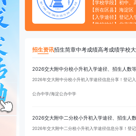
【学校学段】初中、
【所在区县】海淀区
【入学途径】登记入
【学校地址】北京市海
【联系电话】621666
【学校网址】
【电子邮箱】
招生资讯
招生简章
中考成绩
高考成绩
学校大
2
0
2
6
交
大
附
中
分
校
小
升
初
入
学
途
径
、
招
生
人
数
2
0
2
6
年
交
大
附
中
分
校
小
升
初
入
学
途
径
信
息
分
享
！
登
记
入
公办中学
/
海淀公办中学
2
0
2
6
交
大
附
中
二
分
校
小
升
初
入
学
途
径
、
招
生
人
2
0
2
6
年
交
大
附
中
二
分
校
小
升
初
入
学
途
径
信
息
分
享
！
登
记