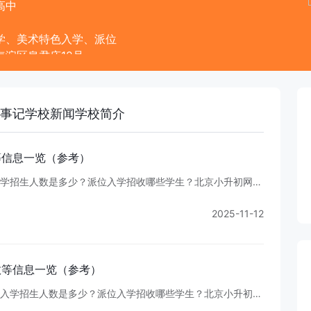
高中
学、美术特色入学、派位
淀区皂君庙12号
16
事记
学校新闻
学校简介
等
信
息
一
览
（
参
考
）
学
招
生
人
数
是
多
少
？
派
位
入
学
招
收
哪
些
学
生
？
北
京
小
升
初
网
分
享
相
关
信
息
2025-11-12
数
等
信
息
一
览
（
参
考
）
入
学
招
生
人
数
是
多
少
？
派
位
入
学
招
收
哪
些
学
生
？
北
京
小
升
初
网
分
享
相
关
信