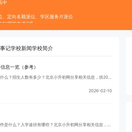
高中
位、定向名额派位、学区服务片派位
东口同福夹道3号
39
w.bj166z.cn
bj166z.cn
事记
学校新闻
学校简介
等
信
息
一
览
（
参
考
）
什
么
？
招
生
人
数
有
多
少
？
北
京
小
升
初
网
分
享
相
关
信
息
，
供
2
0
2
6
、
2
0
2
7
及
2026-02-10
件
是
什
么
？
入
学
途
径
有
哪
些
？
北
京
小
升
初
网
分
享
相
关
信
息
，
供
关
注
一
六
六