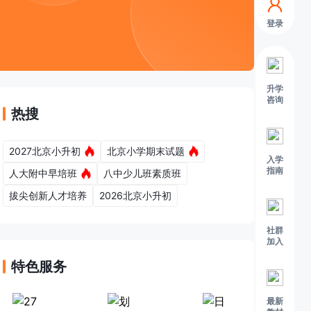
登录
升学
咨询
热搜
2027北京小升初
北京小学期末试题
入学
指南
人大附中早培班
八中少儿班素质班
以
后
东
城
小
升
初
家
长
查
看
。
拔尖创新人才培养
2026北京小升初
社群
加入
特色服务
中
学
初
中
入
学
的
2
0
2
4
东
城
小
升
初
家
长
查
看
。
最新