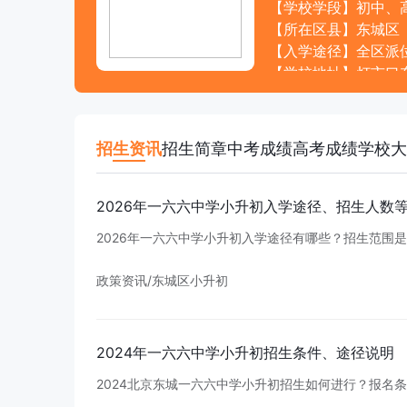
【学校学段】初中、
【所在区县】东城区
【入学途径】全区派
【学校地址】灯市口
【联系电话】651348
【学校网址】http://ww
【电子邮箱】wanglei@
招生资讯
招生简章
中考成绩
高考成绩
学校大
2
0
2
6
年
一
六
六
中
学
小
升
初
入
学
途
径
、
招
生
人
数
2
0
2
6
年
一
六
六
中
学
小
升
初
入
学
途
径
有
哪
些
？
招
生
范
围
是
政策资讯
/
东城区小升初
2
0
2
4
年
一
六
六
中
学
小
升
初
招
生
条
件
、
途
径
说
明
2
0
2
4
北
京
东
城
一
六
六
中
学
小
升
初
招
生
如
何
进
行
？
报
名
条