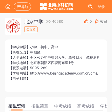
导航
登录
北京中学
40580
0
收藏
公办校
【学校学段】小学、初中、高中
【所在区县】朝阳区
【入学途径】全区公办初中登记入学、单校划片、多校划片
【学校地址】北京市朝阳区西坝河东里1号
【联系电话】50951289
【学校网址】http://www.beijingacademy.com.cn/cms/
【电子邮箱】
招生资讯
招生简章
中考成绩
高考成绩
学校