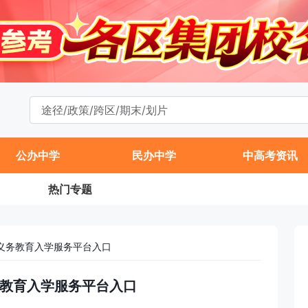
公办中学
民办中学
中高考资讯
热门专题
市义务教育入学服务平台入口
义务教育入学服务平台入口