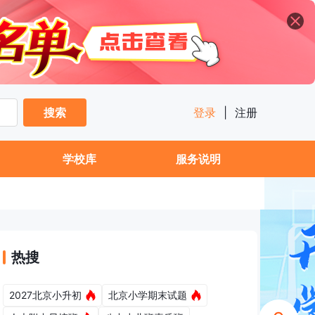
搜索
登录
|
注册
学校库
服务说明
热搜
2027北京小升初
北京小学期末试题