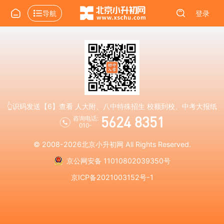
导航
登录
👆识码发送【6】查看 人大附、八中特殊招生 校额到校、中考大报纸
5624 8351
咨询电话:
010-
© 2008-2026
北京小升初网
All Rights Reserved.
京公网安备 11010802039350号
京ICP备2021003152号-1