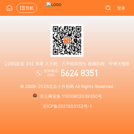
导航
登录
👆识码发送【6】查看 人大附、八中特殊招生 校额到校、中考大报纸
5624 8351
咨询电话:
010-
© 2008-2026
北京小升初网
All Rights Reserved.
京公网安备 11010802039350号
京ICP备2021003152号-1