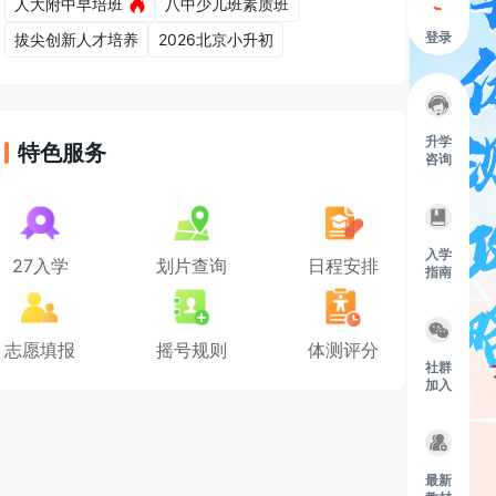
人大附中早培班
八中少儿班素质班
登录
拔尖创新人才培养
2026北京小升初
升学
特色服务
咨询
入学
27入学
划片查询
日程安排
指南
志愿填报
摇号规则
体测评分
社群
加入
最新