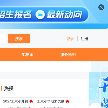
搜索
登录
|
注册
学校库
服务说明
热搜
2027北京小升初
北京小学期末试题