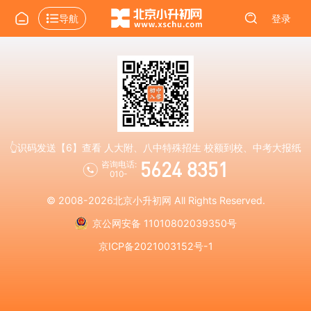
导航
登录
👆识码发送【6】查看 人大附、八中特殊招生 校额到校、中考大报纸
5624 8351
咨询电话:
010-
© 2008-2026
北京小升初网
All Rights Reserved.
京公网安备 11010802039350号
京ICP备2021003152号-1