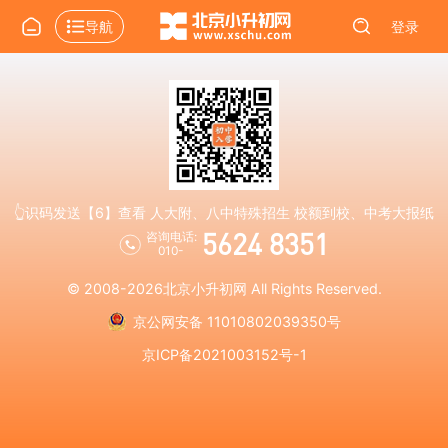
导航
登录
👆识码发送【6】查看 人大附、八中特殊招生 校额到校、中考大报纸
5624 8351
咨询电话:
010-
© 2008-2026
北京小升初网
All Rights Reserved.
京公网安备 11010802039350号
京ICP备2021003152号-1