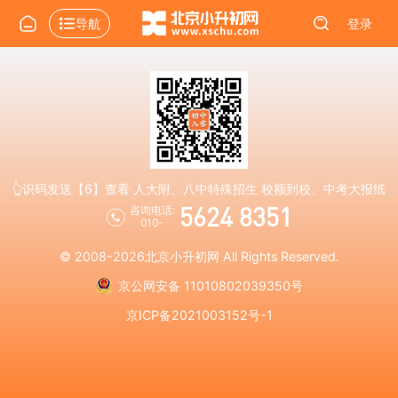
导航
登录
👆识码发送【6】查看 人大附、八中特殊招生 校额到校、中考大报纸
5624 8351
咨询电话:
010-
© 2008-2026
北京小升初网
All Rights Reserved.
京公网安备 11010802039350号
京ICP备2021003152号-1