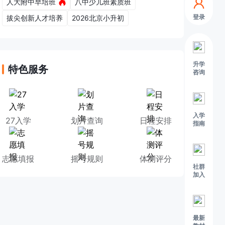
人大附中早培班
八中少儿班素质班
登录
拔尖创新人才培养
2026北京小升初
升学
特色服务
咨询
入学
27入学
划片查询
日程安排
指南
志愿填报
摇号规则
体测评分
社群
加入
最新