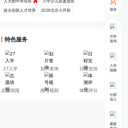
人大附中早培班
八中少儿班素质班
登录
拔尖创新人才培养
2026北京小升初
升学
特色服务
咨询
入学
27入学
划片查询
日程安排
指南
志愿填报
摇号规则
体测评分
社群
加入
最新