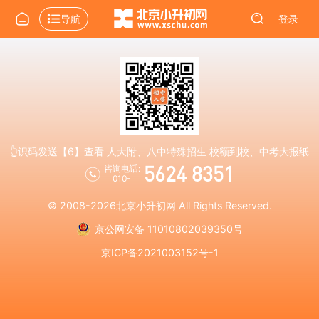
导航
登录
👆识码发送【6】查看 人大附、八中特殊招生 校额到校、中考大报纸
5624 8351
咨询电话:
010-
© 2008-2026
北京小升初网
All Rights Reserved.
京公网安备 11010802039350号
京ICP备2021003152号-1