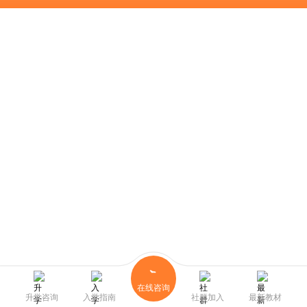
在线咨询
升学咨询
入学指南
社群加入
最新教材