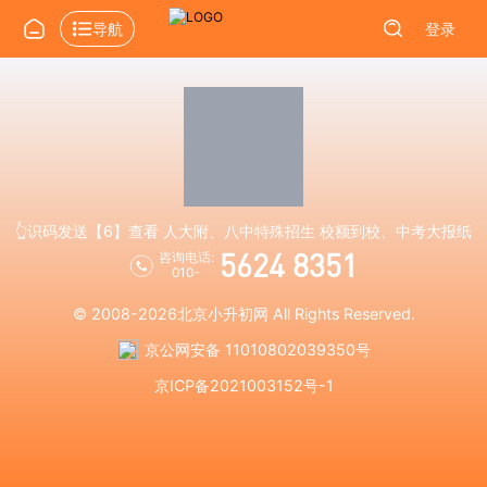
导航
登录
👆识码发送【6】查看 人大附、八中特殊招生 校额到校、中考大报纸
5624 8351
咨询电话:
010-
© 2008-2026
北京小升初网
All Rights Reserved.
京公网安备 11010802039350号
京ICP备2021003152号-1