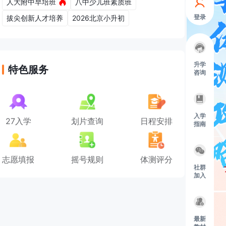
人大附中早培班
八中少儿班素质班
登录
拔尖创新人才培养
2026北京小升初
升学
特色服务
咨询
入学
27入学
划片查询
日程安排
指南
志愿填报
摇号规则
体测评分
社群
加入
最新