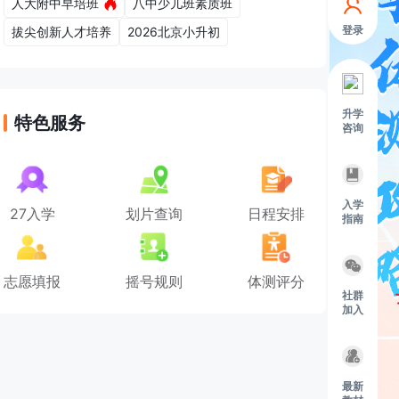
人大附中早培班
八中少儿班素质班
登录
拔尖创新人才培养
2026北京小升初
升学
特色服务
咨询
入学
27入学
划片查询
日程安排
指南
志愿填报
摇号规则
体测评分
社群
加入
最新