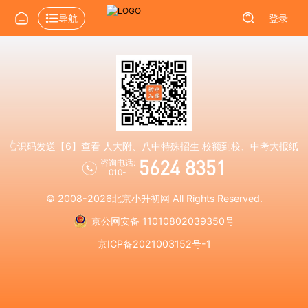
导航
登录
👆识码发送【6】查看 人大附、八中特殊招生 校额到校、中考大报纸
5624 8351
咨询电话:
010-
© 2008-2026
北京小升初网
All Rights Reserved.
京公网安备 11010802039350号
京ICP备2021003152号-1