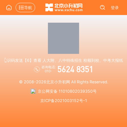
导航
登录
👆识码发送【6】查看 人大附、八中特殊招生 校额到校、中考大报纸
5624 8351
咨询电话:
010-
© 2008-2026
北京小升初网
All Rights Reserved.
京公网安备 11010802039350号
京ICP备2021003152号-1