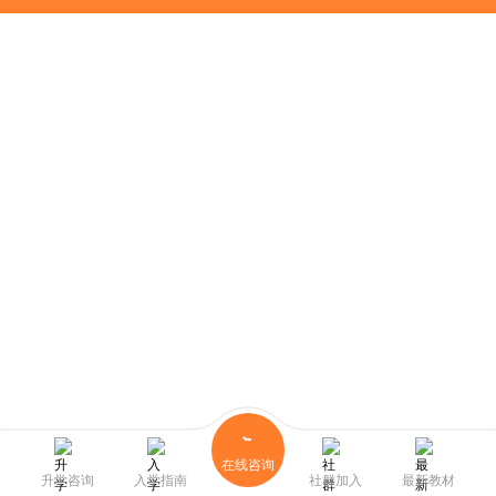
在线咨询
升学咨询
入学指南
社群加入
最新教材